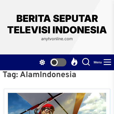
Skip
to
the
BERITA SEPUTAR
content
TELEVISI INDONESIA
anytvonline.com
Menu
Tag:
AlamIndonesia