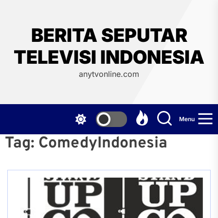
Skip
to
the
BERITA SEPUTAR
content
TELEVISI INDONESIA
anytvonline.com
Menu
Tag:
ComedyIndonesia