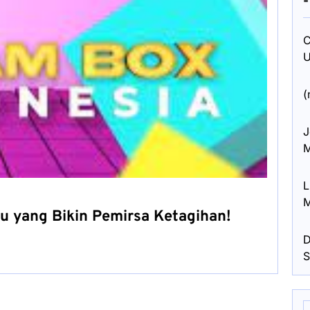
C
U
(
J
M
L
M
u yang Bikin Pemirsa Ketagihan!
D
S