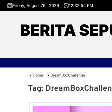
Skip
Friday, August 7th, 2026
12:32:54 PM
to
the
content
BERITA SEP
Home
DreamBoxChallenge
Tag:
DreamBoxChalle