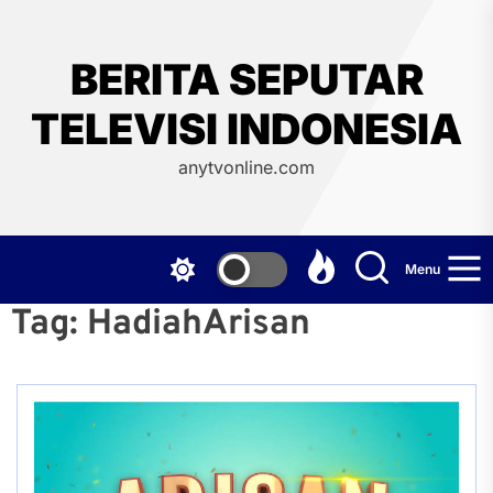
Skip
to
the
BERITA SEPUTAR
content
TELEVISI INDONESIA
anytvonline.com
Menu
Tag:
HadiahArisan