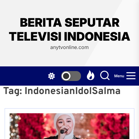
Skip
to
the
BERITA SEPUTAR
content
TELEVISI INDONESIA
anytvonline.com
Menu
Tag:
IndonesianIdolSalma