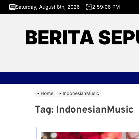
Skip
Saturday, August 8th, 2026
2:59:06 PM
to
the
content
BERITA SEP
Home
IndonesianMusic
Tag:
IndonesianMusic