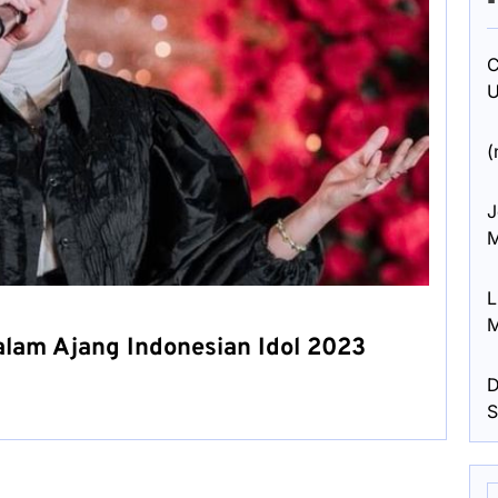
C
U
(
J
M
L
M
lam Ajang Indonesian Idol 2023
D
S