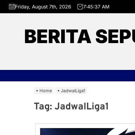
Skip
Friday, August 7th, 2026
7:45:37 AM
to
the
content
BERITA SEP
Home
JadwalLiga1
Tag:
JadwalLiga1