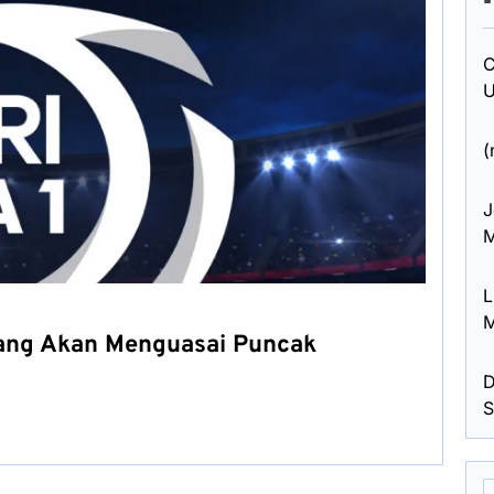
C
U
(
J
M
L
M
 yang Akan Menguasai Puncak
D
S