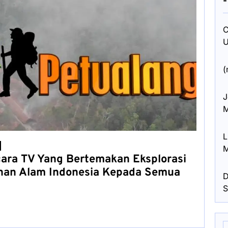
C
U
(
J
M
L
M
ara TV Yang Bertemakan Eksplorasi
han Alam Indonesia Kepada Semua
D
S