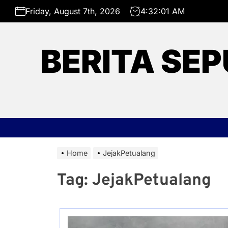
Skip
Friday, August 7th, 2026
4:32:01 AM
to
the
content
BERITA SEP
Home
JejakPetualang
Tag:
JejakPetualang