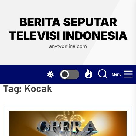
Skip
to
the
BERITA SEPUTAR
content
TELEVISI INDONESIA
anytvonline.com
Menu
Tag:
Kocak