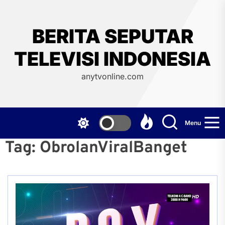
Skip
to
the
BERITA SEPUTAR
content
TELEVISI INDONESIA
anytvonline.com
Menu
Tag:
ObrolanViralBanget