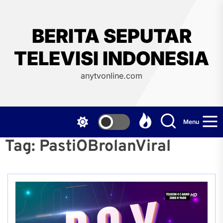
Skip
to
the
BERITA SEPUTAR
content
TELEVISI INDONESIA
anytvonline.com
Menu
Tag:
PastiOBrolanViral