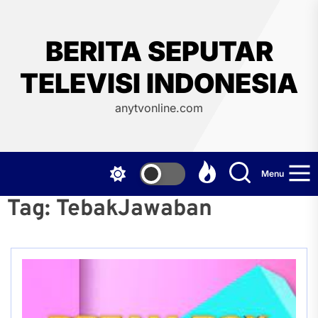
Skip
to
the
BERITA SEPUTAR
content
TELEVISI INDONESIA
anytvonline.com
Menu
Tag:
TebakJawaban