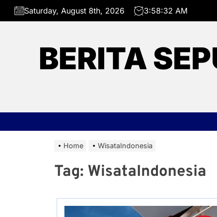
Skip
Saturday, August 8th, 2026
3:58:32 AM
to
the
content
BERITA SEP
Home
WisataIndonesia
Tag:
WisataIndonesia