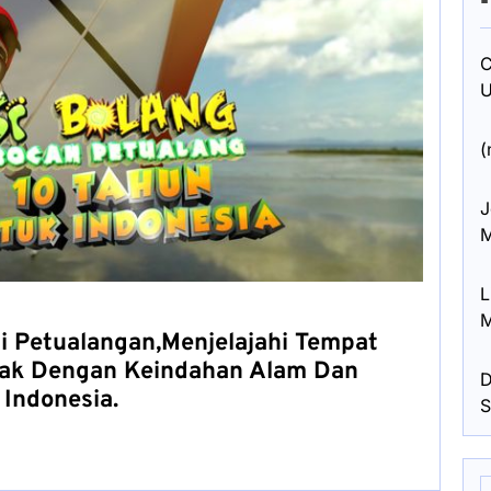
C
U
(
J
M
L
M
si Petualangan,Menjelajahi Tempat
ak Dengan Keindahan Alam Dan
D
Indonesia.
S