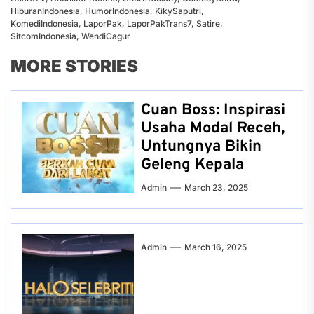
HiburanIndonesia
,
HumorIndonesia
,
KikySaputri
,
KomediIndonesia
,
LaporPak
,
LaporPakTrans7
,
Satire
,
SitcomIndonesia
,
WendiCagur
MORE STORIES
Cuan Boss: Inspirasi
Usaha Modal Receh,
Untungnya Bikin
Geleng Kepala
Admin
March 23, 2025
Admin
March 16, 2025