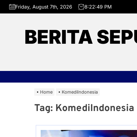
Skip
Friday, August 7th, 2026
8:22:49 PM
to
the
content
BERITA SEP
Home
KomediIndonesia
Tag:
KomediIndonesia