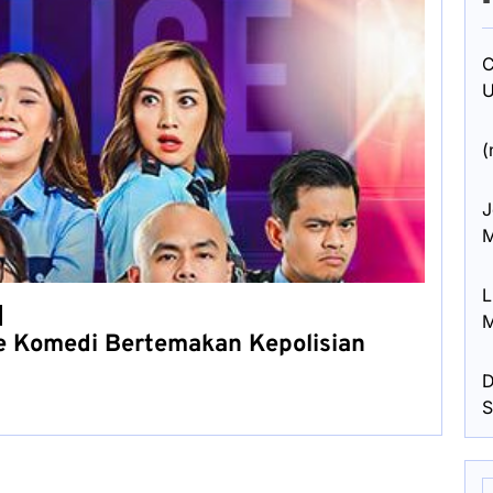
C
U
(
J
M
L
M
e Komedi Bertemakan Kepolisian
D
S